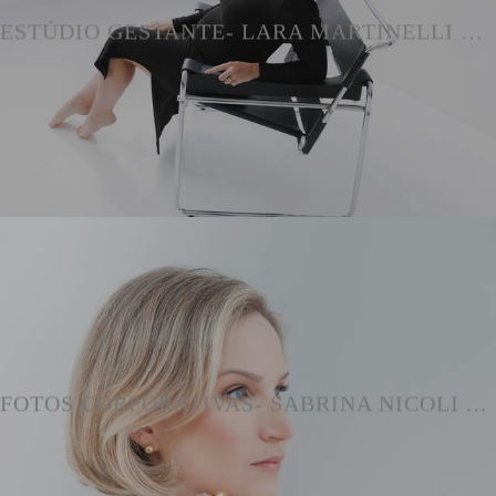
ESTÚDIO GESTANTE- LARA MARTINELLI E JÚNIOR v
FOTOS CORPORATIVAS- SABRINA NICOLI ADVOGADA