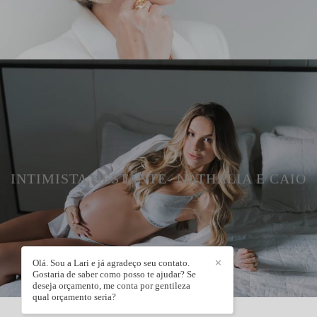
INTIMISTA GESTANTE- NATHALIA E CAIO
Olá. Sou a Lari e já agradeço seu contato.
✕
Gostaria de saber como posso te ajudar? Se
deseja orçamento, me conta por gentileza
qual orçamento seria?