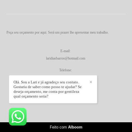
Peça seu orçamento por aqui. Será um prazer lhe apresentar meu trabalho.
E-mail:
laridiasbarros@hotmail.com
Telefone:
+5527998165587
Olá. Sou a Lari e já agradeço seu contato.
✕
Gostaria de saber como posso te ajudar? Se
WhatsApp:
deseja orçamento, me conta por gentileza
qual orçamento seria?
Enviar mensagem
Feito com
Alboom