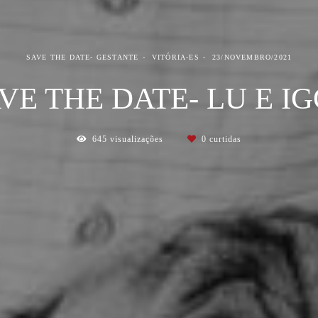
SAVE THE DATE- GESTANTE
VITÓRIA-ES
23/NOVEMBRO/2021
VE THE DATE- LU E I
645
visualizações
0
curtidas