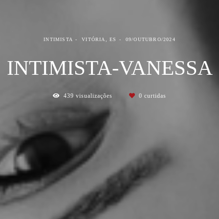
INTIMISTA
VITÓRIA, ES
09/OUTUBRO/2024
INTIMISTA-VANESSA
439
visualizações
0
curtidas