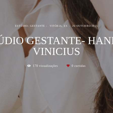
ESTÚDIO- GESTANTE
VITÓRIA, ES
26/OUTUBRO/2025
ÚDIO GESTANTE- HAN
VINICIUS
178
visualizações
0
curtidas