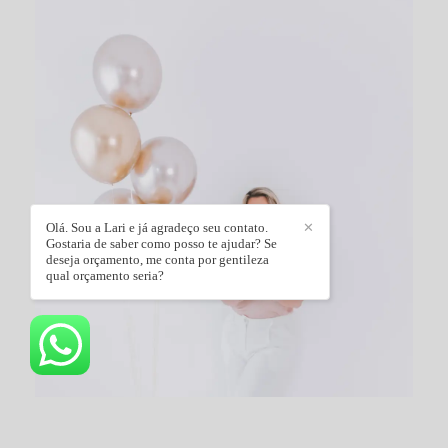
Olá. Sou a Lari e já agradeço seu contato.
✕
Gostaria de saber como posso te ajudar? Se
deseja orçamento, me conta por gentileza
qual orçamento seria?