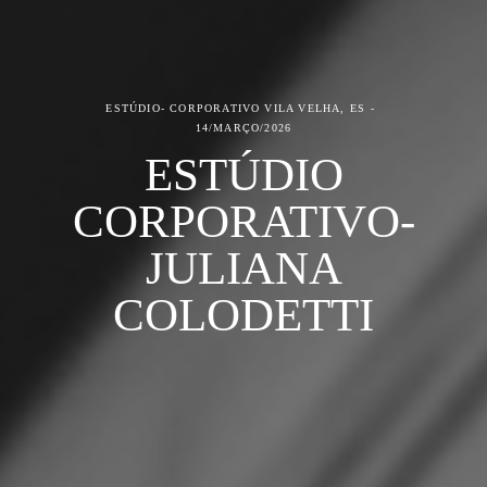
ESTÚDIO- CORPORATIVO
VILA VELHA, ES
14/MARÇO/2026
ESTÚDIO
CORPORATIVO-
JULIANA
COLODETTI