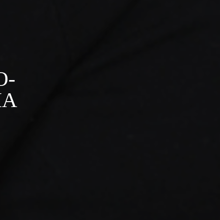
O-
IA