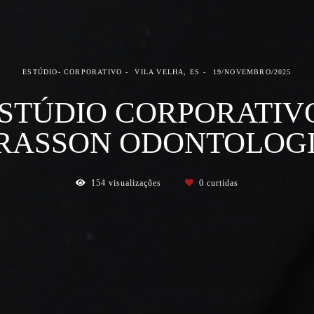
ESTÚDIO- CORPORATIVO
VILA VELHA, ES
19/NOVEMBRO/2025
STÚDIO CORPORATIV
RASSON ODONTOLOG
154
visualizações
0
curtidas