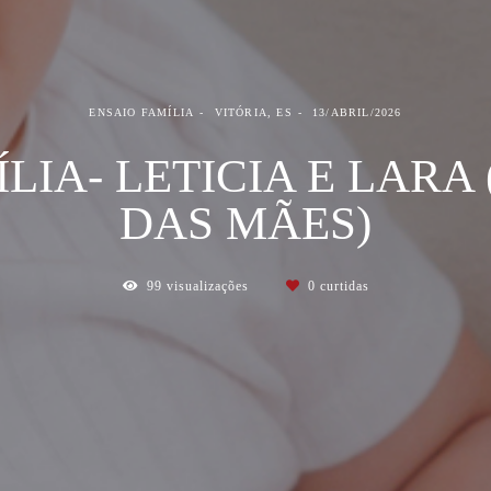
ENSAIO FAMÍLIA
VITÓRIA, ES
13/ABRIL/2026
LIA- LETICIA E LARA 
DAS MÃES)
99
visualizações
0
curtidas