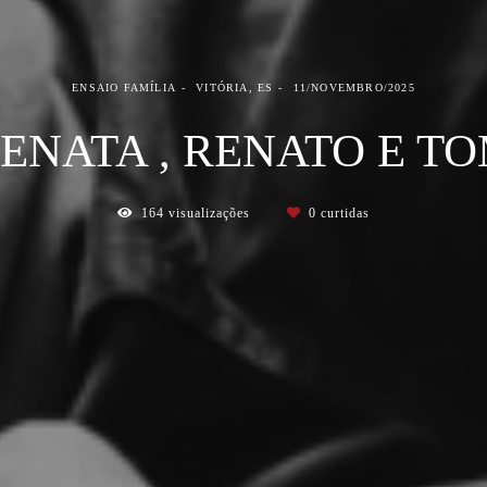
ENSAIO FAMÍLIA
VITÓRIA, ES
11/NOVEMBRO/2025
ENATA , RENATO E T
164
visualizações
0
curtidas