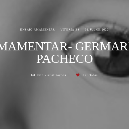
ENSAIO AMAMENTAR
VITÓRIA-ES
01/JULHO/2022
MAMENTAR- GERMAR
PACHECO
685
visualizações
0
curtidas