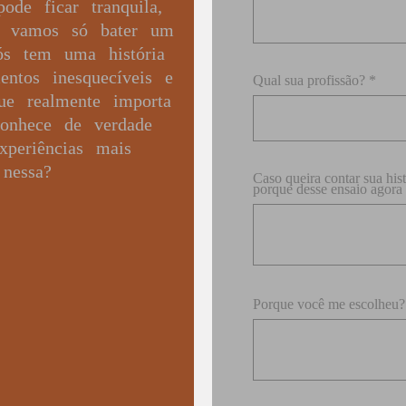
ode ficar tranquila,
a, vamos só bater um
s tem uma história
entos inesquecíveis e
Qual sua profissão? *
ue realmente importa
conhece de verdade
xperiências mais
nessa?
Caso queira contar sua hist
porque desse ensaio agor
Porque você me escolheu?