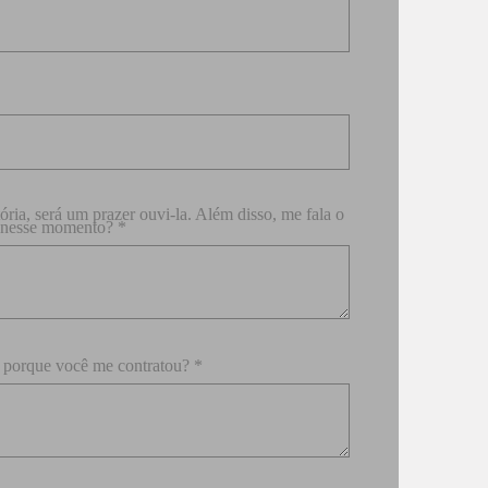
ória, será um prazer ouvi-la. Além disso, me fala o
a nesse momento? *
 porque você me contratou? *